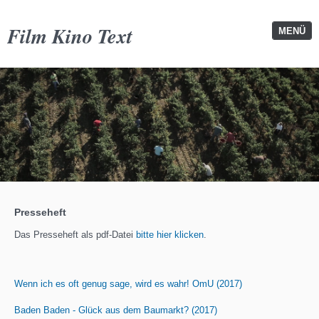
Film Kino Text
MENÜ
Presseheft
Das Presseheft als pdf-Datei
bitte hier klicken
.
Wenn ich es oft genug sage, wird es wahr! OmU (2017)
Baden Baden - Glück aus dem Baumarkt? (2017)